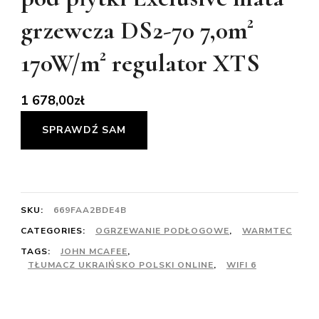
grzewcza DS2-70 7,0m²
170W/m² regulator XTS
1 678,00
zł
SPRAWDŹ SAM
SKU:
669FAA2BDE4B
CATEGORIES:
OGRZEWANIE PODŁOGOWE
,
WARMTEC
TAGS:
JOHN MCAFEE
,
TŁUMACZ UKRAIŃSKO POLSKI ONLINE
,
WIFI 6