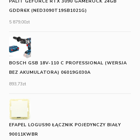
PALIT GEFORCE RTX 3090 GAMEROCK 24GB
GDDR6X (NED3090T19SB1021G)
5 879,00
zł
BOSCH GSB 18V-110 C PROFESSIONAL (WERSJA
BEZ AKUMULATORA) 06019G030A
893,73
zł
EFAPEL LOGUS90 ŁĄCZNIK POJEDYNCZY BIAŁY
90011KWBR