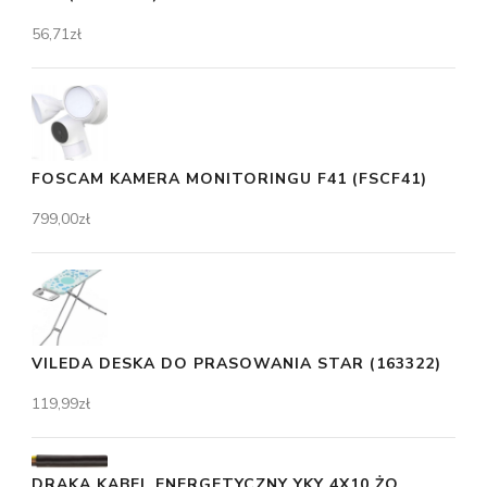
56,71
zł
FOSCAM KAMERA MONITORINGU F41 (FSCF41)
799,00
zł
VILEDA DESKA DO PRASOWANIA STAR (163322)
119,99
zł
DRAKA KABEL ENERGETYCZNY YKY 4X10 ŻO