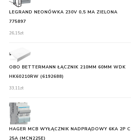
LEGRAND NEONÓWKA 230V 0,5 MA ZIELONA
775897
26,15
zł
OBO BETTERMANN ŁĄCZNIK 210MM 60MM WDK
HK60210RW (6192688)
33,11
zł
HAGER MCB WYŁĄCZNIK NADPRĄDOWY 6KA 2P C
25A (MCN225E)