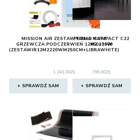
MISSION AIR ZESTAW FOLIA MATA
PURMO COMPACT C22
GRZEWCZA PODCZERWIEŃ 12M2 220W
450×1800
(ZESTAWIR12M2220WM250CM+LIBRAWHITE)
1 241,00
ZŁ
795,00
ZŁ
SPRAWDŹ SAM
SPRAWDŹ SAM