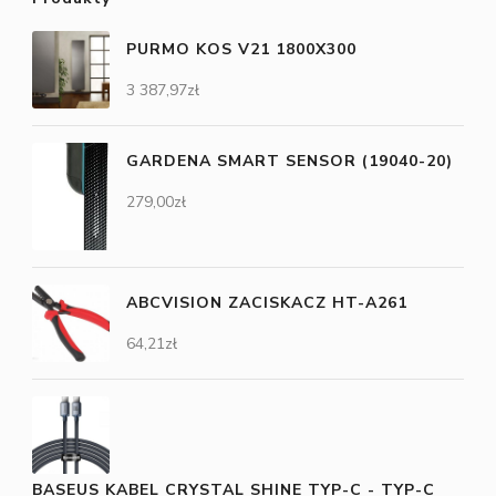
PURMO KOS V21 1800X300
3 387,97
zł
GARDENA SMART SENSOR (19040-20)
279,00
zł
ABCVISION ZACISKACZ HT-A261
64,21
zł
BASEUS KABEL CRYSTAL SHINE TYP-C - TYP-C