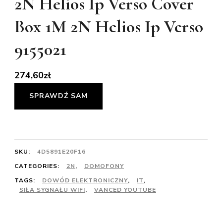
2N Helios Ip Verso Cover
Box 1M 2N Helios Ip Verso
9155021
274,60
zł
SPRAWDŹ SAM
SKU:
4D5891E20F16
CATEGORIES:
2N
,
DOMOFONY
TAGS:
DOWÓD ELEKTRONICZNY
,
IT
,
SIŁA SYGNAŁU WIFI
,
VANCED YOUTUBE