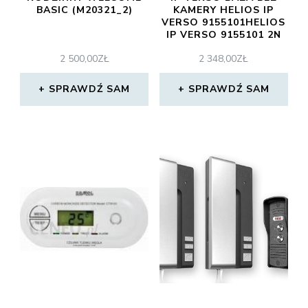
BASIC (M20321_2)
KAMERY HELIOS IP
VERSO 9155101HELIOS
IP VERSO 9155101 2N
HELIOS IP VERSO
2 500,00
ZŁ
2 348,00
ZŁ
9155101
SPRAWDŹ SAM
SPRAWDŹ SAM