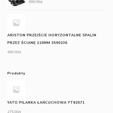
899,99
zł
ARISTON PRZEJŚCIE HORYZONTALNE SPALIN
PRZEZ ŚCIANĘ 110MM 3590236
480,50
zł
Produkty
YATO PILARKA ŁAŃCUCHOWA YT82071
275,00
zł