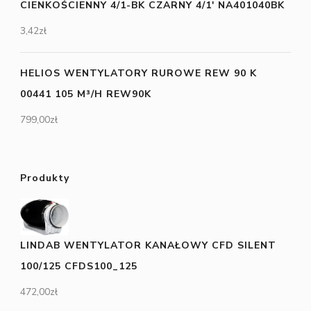
CIENKOŚCIENNY 4/1-BK CZARNY 4/1' NA401040BK
3,42
zł
HELIOS WENTYLATORY RUROWE REW 90 K
00441 105 M³/H REW90K
799,00
zł
Produkty
LINDAB WENTYLATOR KANAŁOWY CFD SILENT
100/125 CFDS100_125
472,00
zł