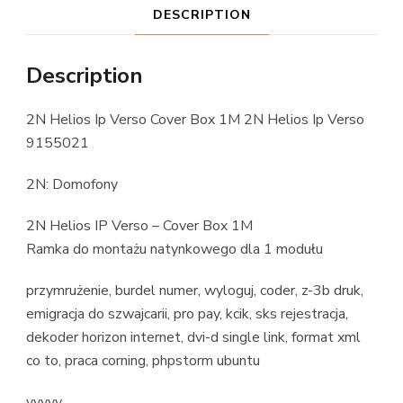
DESCRIPTION
Description
2N Helios Ip Verso Cover Box 1M 2N Helios Ip Verso
9155021
2N: Domofony
2N Helios IP Verso – Cover Box 1M
Ramka do montażu natynkowego dla 1 modułu
przymrużenie, burdel numer, wyloguj, coder, z-3b druk,
emigracja do szwajcarii, pro pay, kcik, sks rejestracja,
dekoder horizon internet, dvi-d single link, format xml
co to, praca corning, phpstorm ubuntu
yyyyy