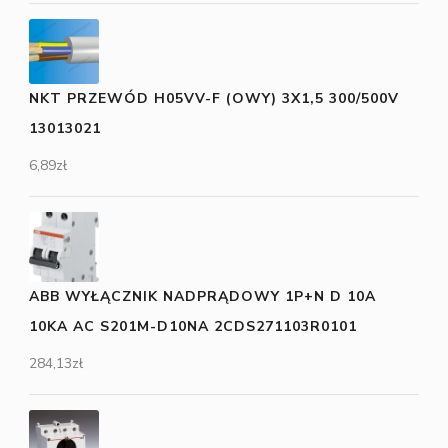
NKT PRZEWÓD H05VV-F (OWY) 3X1,5 300/500V
13013021
6,89
zł
ABB WYŁĄCZNIK NADPRĄDOWY 1P+N D 10A
10KA AC S201M-D10NA 2CDS271103R0101
284,13
zł