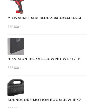
MILWAUKEE M18 BLDD2-0X 4933464514
750,00
zł
HIKVISION DS-KV6113-WPE1 WI-FI / IP
575,00
zł
SOUNDCORE MOTION BOOM 30W IPX7