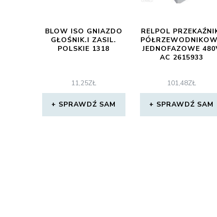
BLOW ISO GNIAZDO
RELPOL PRZEKAŹNI
GŁOŚNIK.I ZASIL.
PÓŁRZEWODNIKOW
POLSKIE 1318
JEDNOFAZOWE 480
AC 2615933
11,25
ZŁ
101,48
ZŁ
SPRAWDŹ SAM
SPRAWDŹ SAM