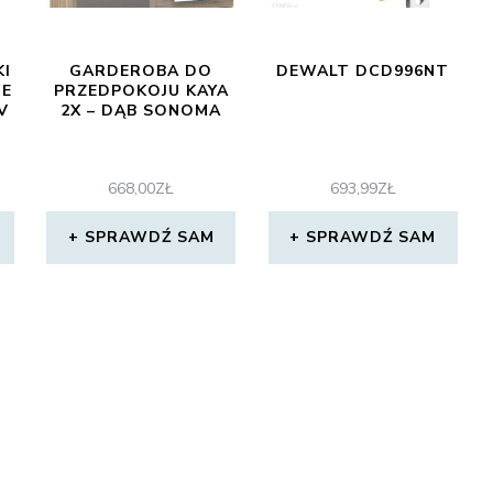
KI
GARDEROBA DO
DEWALT DCD996NT
E
PRZEDPOKOJU KAYA
V
2X – DĄB SONOMA
668,00
ZŁ
693,99
ZŁ
SPRAWDŹ SAM
SPRAWDŹ SAM