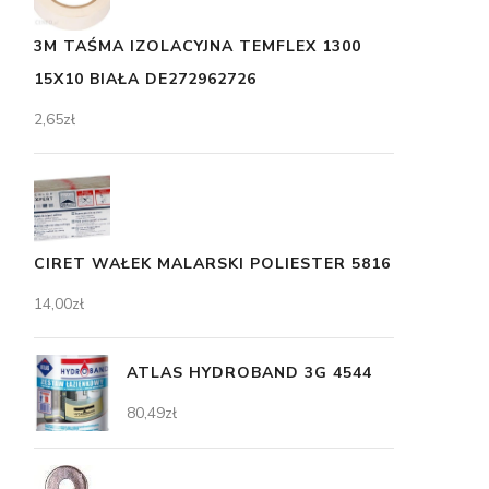
3M TAŚMA IZOLACYJNA TEMFLEX 1300
15X10 BIAŁA DE272962726
2,65
zł
CIRET WAŁEK MALARSKI POLIESTER 5816
14,00
zł
ATLAS HYDROBAND 3G 4544
80,49
zł