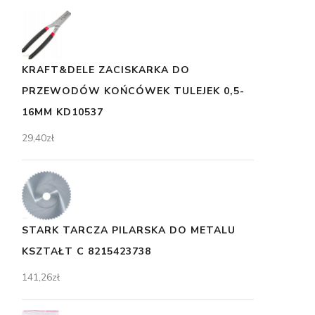
KRAFT&DELE ZACISKARKA DO
PRZEWODÓW KOŃCÓWEK TULEJEK 0,5-
16MM KD10537
29,40
zł
STARK TARCZA PILARSKA DO METALU
KSZTAŁT C 8215423738
141,26
zł