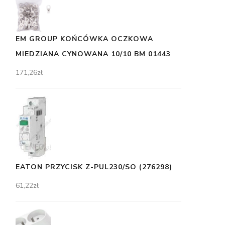
EM GROUP KOŃCÓWKA OCZKOWA
MIEDZIANA CYNOWANA 10/10 BM 01443
171,26
zł
EATON PRZYCISK Z-PUL230/SO (276298)
61,22
zł