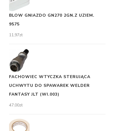
BLOW GNIAZDO GN270 2GN.Z UZIEM.
9575
11,97
zł
FACHOWIEC WTYCZKA STERUJĄCA
UCHWYTU DO SPAWAREK WELDER
FANTASY JLT (WI.003)
47,00
zł