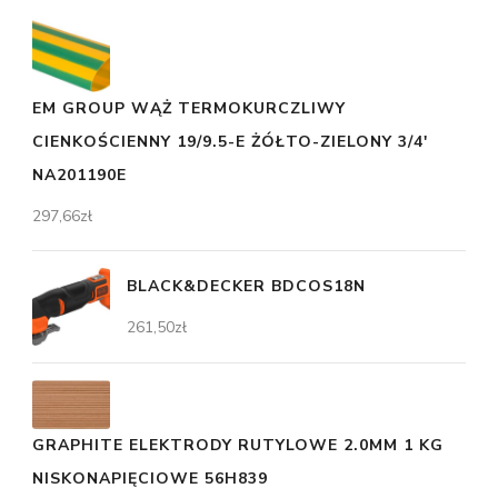
EM GROUP WĄŻ TERMOKURCZLIWY
CIENKOŚCIENNY 19/9.5-E ŻÓŁTO-ZIELONY 3/4'
NA201190E
297,66
zł
BLACK&DECKER BDCOS18N
261,50
zł
GRAPHITE ELEKTRODY RUTYLOWE 2.0MM 1 KG
NISKONAPIĘCIOWE 56H839