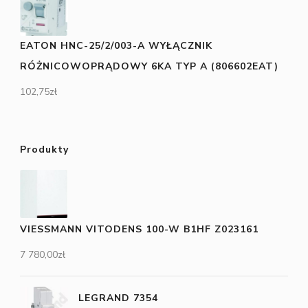
EATON HNC-25/2/003-A WYŁĄCZNIK
RÓŻNICOWOPRĄDOWY 6KA TYP A (806602EAT)
102,75
zł
Produkty
VIESSMANN VITODENS 100-W B1HF Z023161
7 780,00
zł
LEGRAND 7354