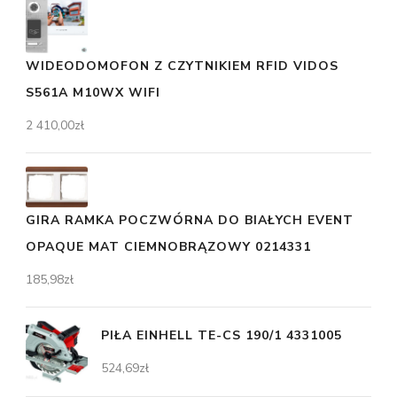
WIDEODOMOFON Z CZYTNIKIEM RFID VIDOS
S561A M10WX WIFI
2 410,00
zł
GIRA RAMKA POCZWÓRNA DO BIAŁYCH EVENT
OPAQUE MAT CIEMNOBRĄZOWY 0214331
185,98
zł
PIŁA EINHELL TE-CS 190/1 4331005
524,69
zł