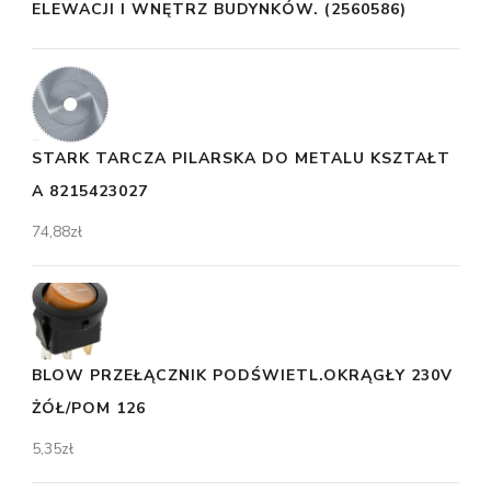
ELEWACJI I WNĘTRZ BUDYNKÓW. (2560586)
STARK TARCZA PILARSKA DO METALU KSZTAŁT
A 8215423027
74,88
zł
BLOW PRZEŁĄCZNIK PODŚWIETL.OKRĄGŁY 230V
ŻÓŁ/POM 126
5,35
zł