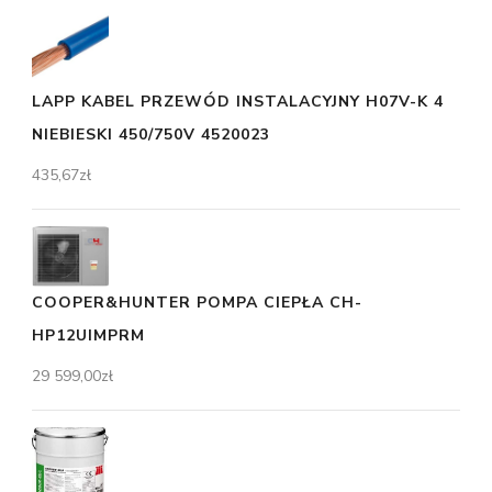
LAPP KABEL PRZEWÓD INSTALACYJNY H07V-K 4
NIEBIESKI 450/750V 4520023
435,67
zł
COOPER&HUNTER POMPA CIEPŁA CH-
HP12UIMPRM
29 599,00
zł