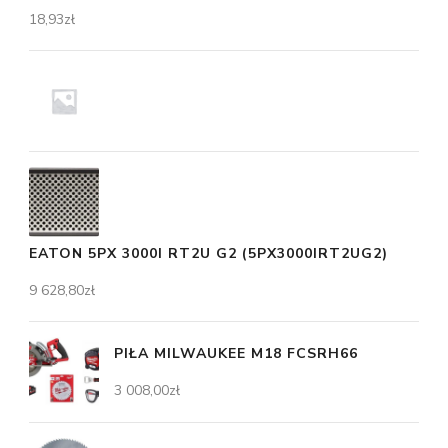
18,93
zł
EATON 5PX 3000I RT2U G2 (5PX3000IRT2UG2)
9 628,80
zł
PIŁA MILWAUKEE M18 FCSRH66
3 008,00
zł