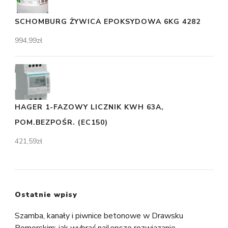
SCHOMBURG ŻYWICA EPOKSYDOWA 6KG 4282
994,99
zł
HAGER 1-FAZOWY LICZNIK KWH 63A,
POM.BEZPOŚR. (EC150)
421,59
zł
Ostatnie wpisy
Szamba, kanały i piwnice betonowe w Drawsku
Pomorskim: jak wybrać najlepsze rozwiązanie