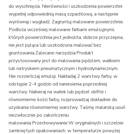
do wyschnięcia. Nierówności i uszkodzenia powierzchni
wypełnij odpowiednią masą szpachlową, a następnie
wyrównaj i wygładź. Zagruntuj malowane powierzchnie.
Podłoża wcześniej malowane farbami emulsyjnymi,
których powierzchnia jest jednolita, dobrze przyczepna,
nie jest pyląca lub uszkodzona malować bez
gruntowania.Zalecane narzędzia:Produkt
przystosowany jest do malowania pędzlem, wałkiem
lub natryskiem pneumatycznym i hydrodynamicznym.
Nie rozcieńczaj emulsji. Nakładaj 2 warstwy farby, w
odstępie 2-4 godzin od naniesienia poprzedniej
warstwy. Nabieraj na wałek lub pędzel obfite i
równomierne ilości farby, rozprowadzaj dokładnie do
uzyskania równomiernej warstwy. Taśmę malarską usuń
niezwłocznie po zakończeniu
malowania.Przechowywanie:W oryginalnych i szczelnie
zamkniętych opakowaniach, w temperaturze powyżej