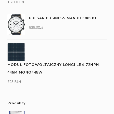
1 789,00
zł
PULSAR BUSINESS MAN PT3889X1
538,30
zł
MODUŁ FOTOWOLTAICZNY LONGI LR4-72HPH-
445M MONO445W
723,54
zł
Produkty