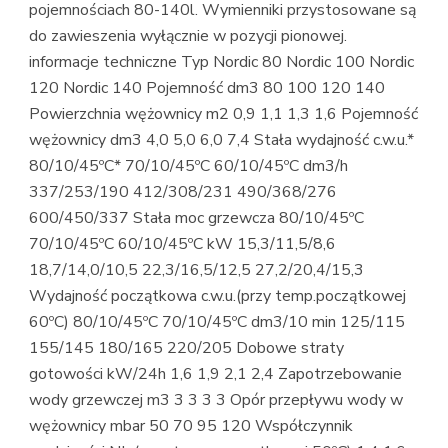
pojemnościach 80-140l. Wymienniki przystosowane są
do zawieszenia wyłącznie w pozycji pionowej.
informacje techniczne Typ Nordic 80 Nordic 100 Nordic
120 Nordic 140 Pojemność dm3 80 100 120 140
Powierzchnia wężownicy m2 0,9 1,1 1,3 1,6 Pojemność
wężownicy dm3 4,0 5,0 6,0 7,4 Stała wydajność c.w.u.*
80/10/45ºC* 70/10/45ºC 60/10/45ºC dm3/h
337/253/190 412/308/231 490/368/276
600/450/337 Stała moc grzewcza 80/10/45ºC
70/10/45ºC 60/10/45ºC kW 15,3/11,5/8,6
18,7/14,0/10,5 22,3/16,5/12,5 27,2/20,4/15,3
Wydajność początkowa c.w.u.(przy temp.początkowej
60ºC) 80/10/45ºC 70/10/45ºC dm3/10 min 125/115
155/145 180/165 220/205 Dobowe straty
gotowości kW/24h 1,6 1,9 2,1 2,4 Zapotrzebowanie
wody grzewczej m3 3 3 3 3 Opór przepływu wody w
wężownicy mbar 50 70 95 120 Współczynnik