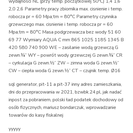
wydajności NL (przy temp. początkowej 50ºC) 1,4 1,6
2,0 2,6 Parametry pracy zbiornika max. cisnienie i temp.
robocza pr = 60 Mpa;tm = 80°C Parametry czynnika
grzewczego max. cisnienie i temp. robocza pr = 60
Mpa;tm = 80°C Masa podgrzewacza bez wody 51 60
69 77 Wymiary AQUA C mm 865 1025 1185 1345 B
420 580 740 900 WE – zasilanie wodą grzewczą G
zewn.¾” WY – powrót wody grzewczej G zewn.¾” CR
– cyrkulacja G zewn.½” ZW – zimna woda G zewn.½”
CW – ciepła woda G zewn.½” CT – czujnik temp. Ø16
sql generator, pit-11 a pit-37 inny adres zamieszkania,
dni do przepracowania w 2021, bzwbk.24.pl, jak nadać
inpost za pobraniem, polski ład podatek dochodowy od
osób fizycznych, mariusz bondarczuk, wprowadzanie
towarów do kasy fiskalnej
yyyyy