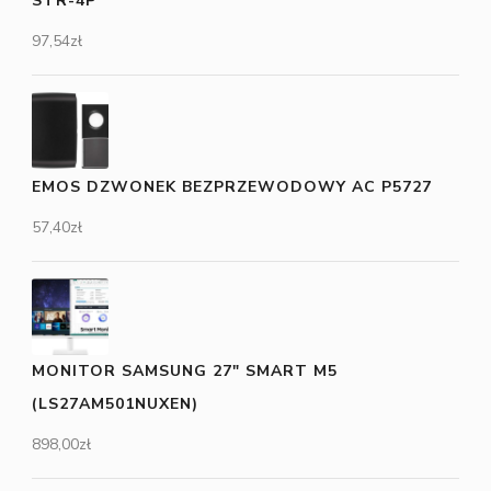
STR-4P
97,54
zł
EMOS DZWONEK BEZPRZEWODOWY AC P5727
57,40
zł
MONITOR SAMSUNG 27" SMART M5
(LS27AM501NUXEN)
898,00
zł