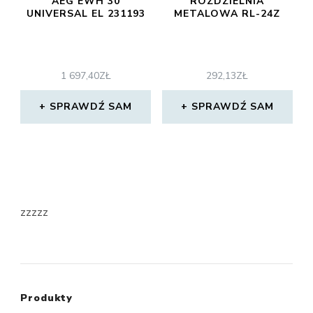
AEG EWH 30
ROZDZIELNIA
UNIVERSAL EL 231193
METALOWA RL-24Z
1 697,40
ZŁ
292,13
ZŁ
SPRAWDŹ SAM
SPRAWDŹ SAM
zzzzz
Produkty