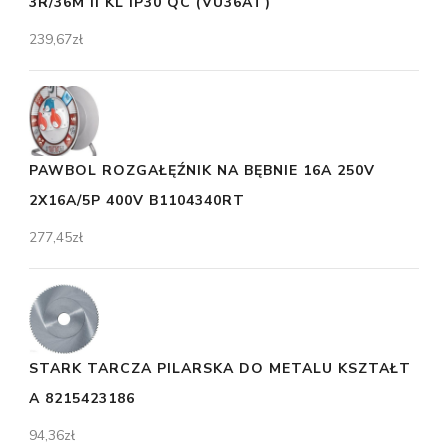
3R/36M II KL IP30 QC (VU36AT)
239,67
zł
PAWBOL ROZGAŁĘŹNIK NA BĘBNIE 16A 250V
2X16A/5P 400V B1104340RT
277,45
zł
STARK TARCZA PILARSKA DO METALU KSZTAŁT
A 8215423186
94,36
zł