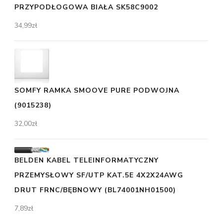
PRZYPODŁOGOWA BIAŁA SK58C9002
34,99
zł
SOMFY RAMKA SMOOVE PURE PODWOJNA
(9015238)
32,00
zł
BELDEN KABEL TELEINFORMATYCZNY
PRZEMYSŁOWY SF/UTP KAT.5E 4X2X24AWG
DRUT FRNC/BĘBNOWY (BL74001NH01500)
7,89
zł