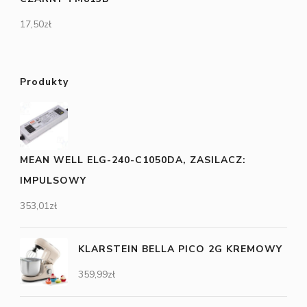
17,50
zł
Produkty
MEAN WELL ELG-240-C1050DA, ZASILACZ:
IMPULSOWY
353,01
zł
KLARSTEIN BELLA PICO 2G KREMOWY
359,99
zł