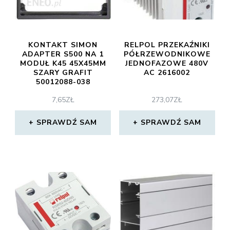
KONTAKT SIMON
RELPOL PRZEKAŹNIKI
ADAPTER S500 NA 1
PÓŁRZEWODNIKOWE
MODUŁ K45 45X45MM
JEDNOFAZOWE 480V
SZARY GRAFIT
AC 2616002
50012088-038
7,65
ZŁ
273,07
ZŁ
SPRAWDŹ SAM
SPRAWDŹ SAM