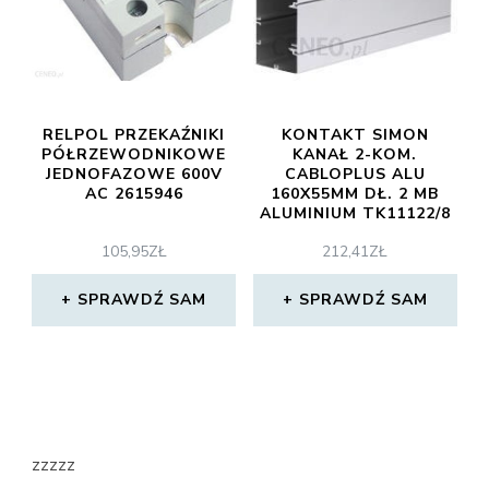
RELPOL PRZEKAŹNIKI
KONTAKT SIMON
PÓŁRZEWODNIKOWE
KANAŁ 2-KOM.
JEDNOFAZOWE 600V
CABLOPLUS ALU
AC 2615946
160X55MM DŁ. 2 MB
ALUMINIUM TK11122/8
105,95
ZŁ
212,41
ZŁ
SPRAWDŹ SAM
SPRAWDŹ SAM
zzzzz