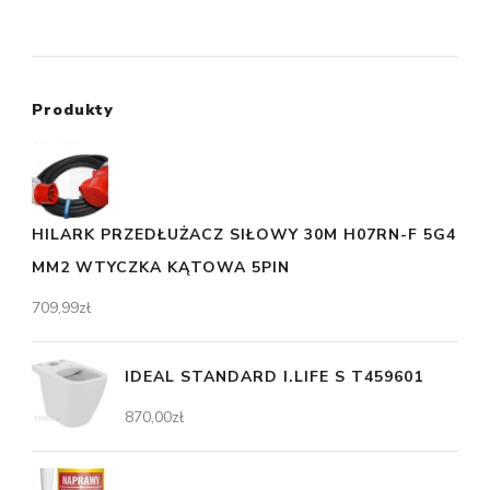
Produkty
HILARK PRZEDŁUŻACZ SIŁOWY 30M H07RN-F 5G4
MM2 WTYCZKA KĄTOWA 5PIN
709,99
zł
IDEAL STANDARD I.LIFE S T459601
870,00
zł