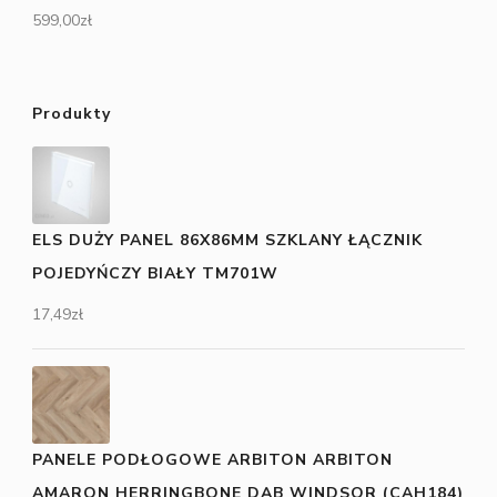
599,00
zł
Produkty
ELS DUŻY PANEL 86X86MM SZKLANY ŁĄCZNIK
POJEDYŃCZY BIAŁY TM701W
17,49
zł
PANELE PODŁOGOWE ARBITON ARBITON
AMARON HERRINGBONE DĄB WINDSOR (CAH184)