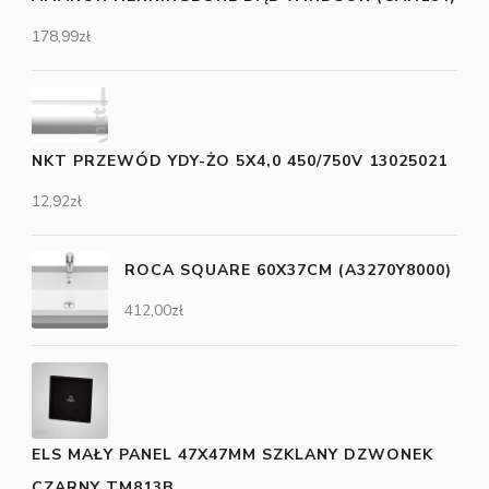
178,99
zł
NKT PRZEWÓD YDY-ŻO 5X4,0 450/750V 13025021
12,92
zł
ROCA SQUARE 60X37CM (A3270Y8000)
412,00
zł
ELS MAŁY PANEL 47X47MM SZKLANY DZWONEK
CZARNY TM813B