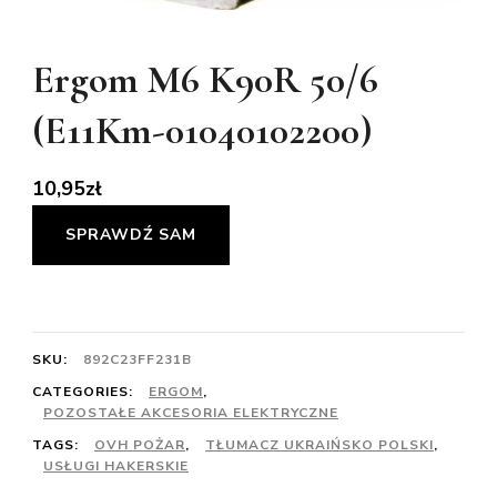
Ergom M6 K90R 50/6
(E11Km-01040102200)
10,95
zł
SPRAWDŹ SAM
SKU:
892C23FF231B
CATEGORIES:
ERGOM
,
POZOSTAŁE AKCESORIA ELEKTRYCZNE
TAGS:
OVH POŻAR
,
TŁUMACZ UKRAIŃSKO POLSKI
,
USŁUGI HAKERSKIE