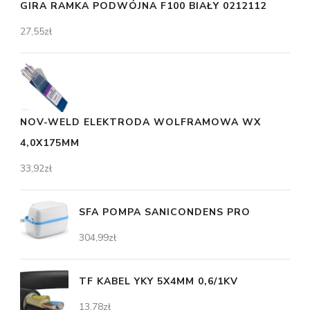
GIRA RAMKA PODWÓJNA F100 BIAŁY 0212112
27,55
zł
NOV-WELD ELEKTRODA WOLFRAMOWA WX
4,0X175MM
33,92
zł
SFA POMPA SANICONDENS PRO
304,99
zł
TF KABEL YKY 5X4MM 0,6/1KV
13,78
zł