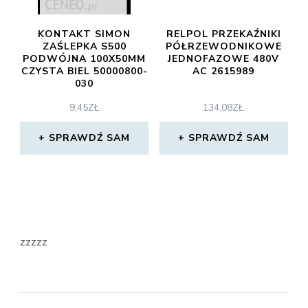
KONTAKT SIMON
RELPOL PRZEKAŹNIKI
ZAŚLEPKA S500
PÓŁRZEWODNIKOWE
PODWÓJNA 100X50MM
JEDNOFAZOWE 480V
CZYSTA BIEL 50000800-
AC 2615989
030
9,45
ZŁ
134,08
ZŁ
SPRAWDŹ SAM
SPRAWDŹ SAM
zzzzz