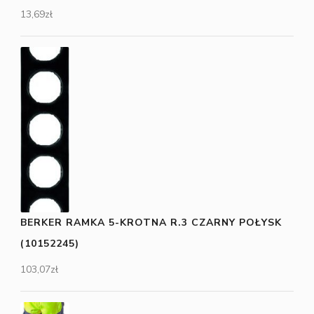
13,69
zł
BERKER RAMKA 5-KROTNA R.3 CZARNY POŁYSK
(10152245)
103,07
zł