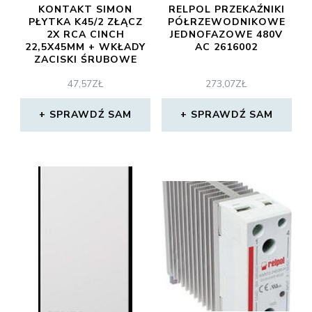
KONTAKT SIMON
RELPOL PRZEKAŹNIKI
PŁYTKA K45/2 ZŁĄCZ
PÓŁRZEWODNIKOWE
2X RCA CINCH
JEDNOFAZOWE 480V
22,5X45MM + WKŁADY
AC 2616002
ZACISKI ŚRUBOWE
ALUMINIUM K101B/8
47,57
ZŁ
273,07
ZŁ
SPRAWDŹ SAM
SPRAWDŹ SAM