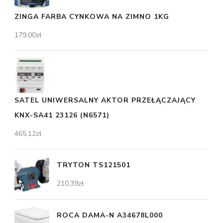
ZINGA FARBA CYNKOWA NA ZIMNO 1KG
179,00
zł
SATEL UNIWERSALNY AKTOR PRZEŁĄCZAJĄCY
KNX-SA41 23126 (N6571)
465,12
zł
TRYTON TS121501
210,39
zł
ROCA DAMA-N A34678L000