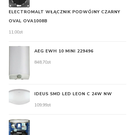
ELECTROMALT WŁĄCZNIK PODWÓJNY CZARNY
OVAL OVA1008B
11,00
zł
AEG EWH 10 MINI 229496
848,70
zł
IDEUS SMD LED LEON C 24W NW
109,99
zł