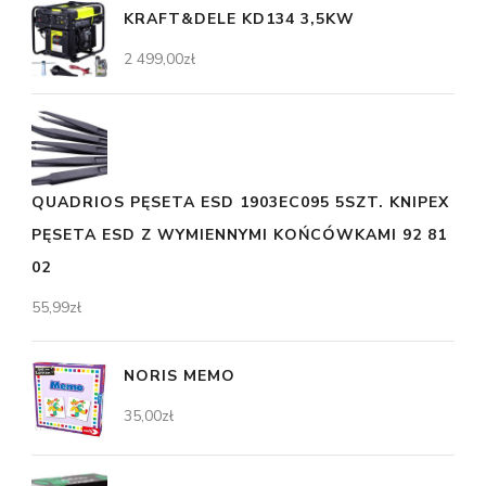
KRAFT&DELE KD134 3,5KW
2 499,00
zł
QUADRIOS PĘSETA ESD 1903EC095 5SZT. KNIPEX
PĘSETA ESD Z WYMIENNYMI KOŃCÓWKAMI 92 81
02
55,99
zł
NORIS MEMO
35,00
zł