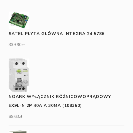
SATEL PŁYTA GŁÓWNA INTEGRA 24 5786
339,90
zł
NOARK WYŁĄCZNIK RÓŻNICOWOPRĄDOWY
EX9L-N 2P 40A A 30MA (108350)
89,63
zł