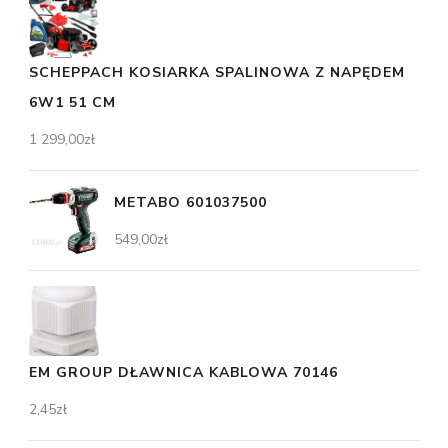
SCHEPPACH KOSIARKA SPALINOWA Z NAPĘDEM
6W1 51 CM
1 299,00
zł
METABO 601037500
549,00
zł
EM GROUP DŁAWNICA KABLOWA 70146
2,45
zł