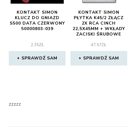
KONTAKT SIMON
KONTAKT SIMON
KLUCZ DO GNIAZD
PŁYTKA K45/2 ZŁĄCZ
S500 DATA CZERWONY
2X RCA CINCH
50000803-039
22,5X45MM + WKŁADY
ZACISKI ŚRUBOWE
ALUMINIUM K101B/8
2,35
ZŁ
47,57
ZŁ
SPRAWDŹ SAM
SPRAWDŹ SAM
zzzzz