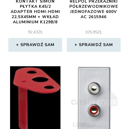
KONTAKT SIMON
RELPOL PRZEKAŹNIKI
PŁYTKA K45/2
PÓŁRZEWODNIKOWE
ADAPTER HDMI-HDMI
JEDNOFAZOWE 600V
22,5X45MM + WKŁAD
AC 2615946
ALUMINIUM K129B/8
92,43
ZŁ
105,95
ZŁ
SPRAWDŹ SAM
SPRAWDŹ SAM