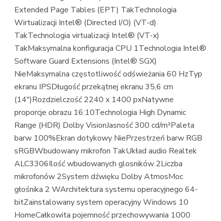
Extended Page Tables (EPT) TakTechnologia
Wirtualizacji Intel® (Directed I/O) (VT-d)
TakTechnologia virtualizacji Intel® (VT-x)
TakMaksymalna konfiguracja CPU 1Technologia Intel®
Software Guard Extensions (Intel® SGX)
NieMaksymalna częstotliwość odświeżania 60 HzTyp
ekranu IPSDługość przekątnej ekranu 35,6 cm
(14″)Rozdzielczość 2240 x 1400 pxNatywne
proporcje obrazu 16:10Technologia High Dynamic
Range (HDR) Dolby VisionJasność 300 cd/m²Paleta
barw 100%Ekran dotykowy NiePrzestrzeń barw RGB
sRGBWbudowany mikrofon TakUkład audio Realtek
ALC3306Ilość wbudowanych glosników 2Liczba
mikrofonów 2System dźwięku Dolby AtmosMoc
głośnika 2 WArchitektura systemu operacyjnego 64-
bitZainstalowany system operacyjny Windows 10
HomeCałkowita pojemność przechowywania 1000