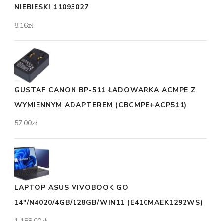
NIEBIESKI 11093027
8,16
zł
GUSTAF CANON BP-511 ŁADOWARKA ACMPE Z
WYMIENNYM ADAPTEREM (CBCMPE+ACP511)
57,00
zł
LAPTOP ASUS VIVOBOOK GO
14"/N4020/4GB/128GB/WIN11 (E410MAEK1292WS)
1 188,00
zł