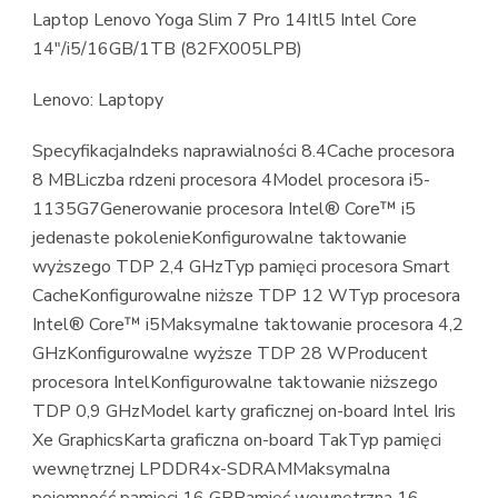
Laptop Lenovo Yoga Slim 7 Pro 14Itl5 Intel Core
14″/i5/16GB/1TB (82FX005LPB)
Lenovo: Laptopy
SpecyfikacjaIndeks naprawialności 8.4Cache procesora
8 MBLiczba rdzeni procesora 4Model procesora i5-
1135G7Generowanie procesora Intel® Core™ i5
jedenaste pokolenieKonfigurowalne taktowanie
wyższego TDP 2,4 GHzTyp pamięci procesora Smart
CacheKonfigurowalne niższe TDP 12 WTyp procesora
Intel® Core™ i5Maksymalne taktowanie procesora 4,2
GHzKonfigurowalne wyższe TDP 28 WProducent
procesora IntelKonfigurowalne taktowanie niższego
TDP 0,9 GHzModel karty graficznej on-board Intel Iris
Xe GraphicsKarta graficzna on-board TakTyp pamięci
wewnętrznej LPDDR4x-SDRAMMaksymalna