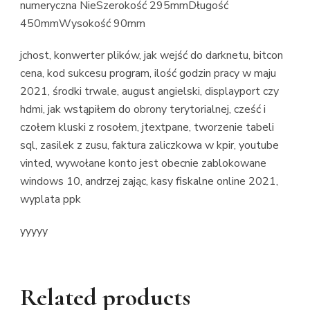
numeryczna NieSzerokość 295mmDługość
450mmWysokość 90mm
jchost, konwerter plików, jak wejść do darknetu, bitcon
cena, kod sukcesu program, ilość godzin pracy w maju
2021, środki trwale, august angielski, displayport czy
hdmi, jak wstąpiłem do obrony terytorialnej, cześć i
czołem kluski z rosołem, jtextpane, tworzenie tabeli
sql, zasilek z zusu, faktura zaliczkowa w kpir, youtube
vinted, wywołane konto jest obecnie zablokowane
windows 10, andrzej zając, kasy fiskalne online 2021,
wyplata ppk
yyyyy
Related products