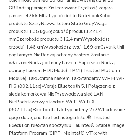
pojemność pamięci 16 GBPamięć wewnętrzna 16
GBRodzaj pamięci ZintegrowanePrędkość zegara
pamięci 4266 MhzTyp produktu NotebookKolor
produktu SzaryNazwa koloru Slate GreyWaga
produktu 1,35 kgGłębokość produktu 221,4
mmSzerokość produktu 312,4 mmWysokość (z
przodu) 1,46 cmWysokość (z tyłu) 1,69 cmCzytnik linii
papilarnych NieRodzaj ochrony hasłem Zasilanie
włączoneRodzaj ochrony hasłem SupervisorRodzaj
ochrony hasłem HDDModuł TPM (Trusted Platform
Module) TakOchrona hasłem TakStandardy Wi- Fi Wi-
Fi 6 (802.11ax)Wersja Bluetooth 5.1Połączenie z
siecią komórkową NiePrzewodowa sieć LAN
NiePodstawowy standard Wi-Fi Wi-Fi 6
(802.11ax)Bluetooth TakTyp anteny 2x2Wbudowane
opcje dostępne NieTechnologia Intel® Trusted
Execution NieStan spoczynku TakIntel® Stable Image
Platform Program (SIPP) NieIntel® VT-x with