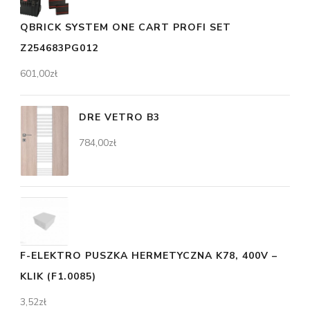
QBRICK SYSTEM ONE CART PROFI SET
Z254683PG012
601,00
zł
DRE VETRO B3
784,00
zł
F-ELEKTRO PUSZKA HERMETYCZNA K78, 400V –
KLIK (F1.0085)
3,52
zł