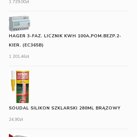
1 729,00
zł
HAGER 3-FAZ. LICZNIK KWH 100A,POM.BEZP.2-
KIER. (EC365B)
1 201,46
zł
SOUDAL SILIKON SZKLARSKI 280ML BRĄZOWY
24,90
zł