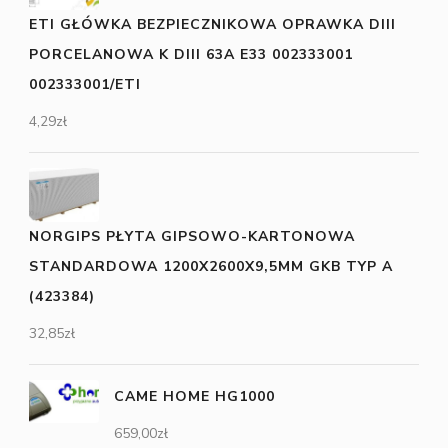
ETI GŁÓWKA BEZPIECZNIKOWA OPRAWKA DIII
PORCELANOWA K DIII 63A E33 002333001
002333001/ETI
4,29
zł
NORGIPS PŁYTA GIPSOWO-KARTONOWA
STANDARDOWA 1200X2600X9,5MM GKB TYP A
(423384)
32,85
zł
CAME HOME HG1000
659,00
zł