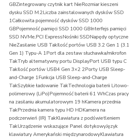
GBZintegrowany czytnik kart NieRozmiar kieszeni
dysku SSD M.2Liczba zainstalowanych dysków SSD
1Całkowita pojemność dysków SSD 1000
GBPojemność pamięci SSD 1000 GBInterfejs pamięci
SSD NVMe,PCI ExpressNośniki SSDNapędy optyczne
NieZasilanie USB TakIlość portów USB 3.2 Gen 1 (3.1
Gen 1) Typu-A 1Port dla zestaw słuchawka/mikrofon
TakTryb alternatywny portu DisplayPort USB typu C
TakIlość portów USB4 Gen 3×2 2Porty USB Sleep-
and-Charge 1Funkcja USB Sleep-and-Charge
TakSzybkie ładowanie TakTechnologia baterii Litowo-
polimerowy (LiPo)Pojemność baterii 61 WhCzas pracy
na zasilaniu akumulatorowym 19 hKamera przednia
TakPrzednia kamera typu HD HDKamera na
podczerwień (IR) TakKlawiatura z podświetleniem
TakUrządzenie wskazujące Panel dotykowyJęzyk
klawiatury Amerykański międzynarodowyKlawiatura