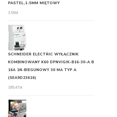
PASTEL,1-5MM MIĘTOWY
3,59
zł
SCHNEIDER ELECTRIC WYŁĄCZNIK
KOMBINOWANY K60 DPNVIGIK-B16-30-A B
16A 1N-BIEGUNOWY 30 MA TYP A
(SEA9D23616)
185,47
zł