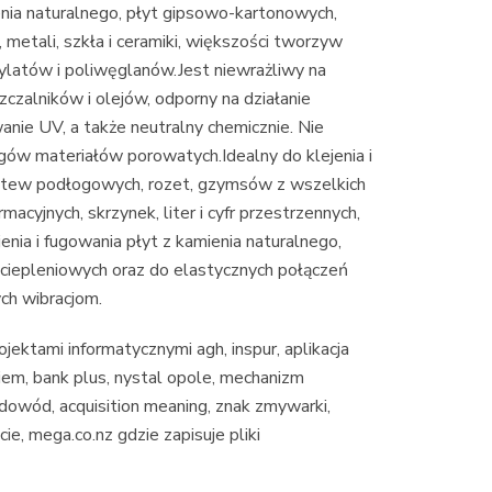
enia naturalnego, płyt gipsowo-kartonowych,
etali, szkła i ceramiki, większości tworzyw
rylatów i poliwęglanów.Jest niewrażliwy na
czalników i olejów, odporny na działanie
nie UV, a także neutralny chemicznie. Nie
gów materiałów porowatych.Idealny do klejenia i
istew podłogowych, rozet, gzymsów z wszelkich
macyjnych, skrzynek, liter i cyfr przestrzennych,
ejenia i fugowania płyt z kamienia naturalnego,
ociepleniowych oraz do elastycznych połączeń
ch wibracjom.
rojektami informatycznymi agh, inspur, aplikacja
iem, bank plus, nystal opole, mechanizm
 dowód, acquisition meaning, znak zmywarki,
ie, mega.co.nz gdzie zapisuje pliki