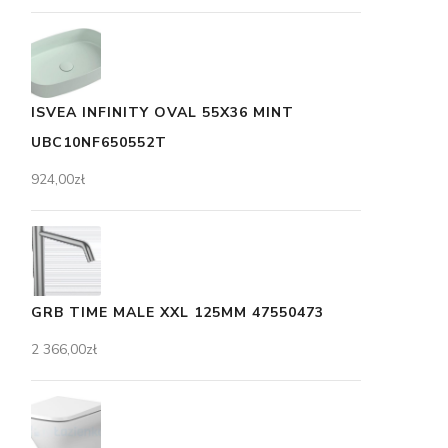
ISVEA INFINITY OVAL 55X36 MINT
UBC10NF650552T
924,00
zł
GRB TIME MALE XXL 125MM 47550473
2 366,00
zł