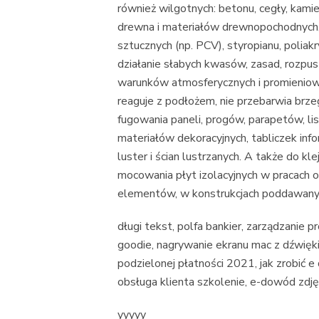
również wilgotnych: betonu, cegły, kami
drewna i materiałów drewnopochodnych, m
sztucznych (np. PCV), styropianu, poliak
działanie słabych kwasów, zasad, rozpusz
warunków atmosferycznych i promieniowa
reaguje z podłożem, nie przebarwia brze
fugowania paneli, progów, parapetów, l
materiałów dekoracyjnych, tabliczek infor
luster i ścian lustrzanych. A także do kl
mocowania płyt izolacyjnych w pracach 
elementów, w konstrukcjach poddawany
długi tekst, polfa bankier, zarządzanie p
goodie, nagrywanie ekranu mac z dźwięk
podzielonej płatności 2021, jak zrobić e
obsługa klienta szkolenie, e-dowód zdjęc
yyyyy