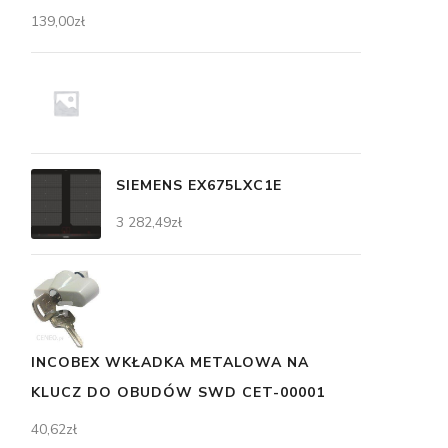
139,00
zł
SIEMENS EX675LXC1E
3 282,49
zł
INCOBEX WKŁADKA METALOWA NA
KLUCZ DO OBUDÓW SWD CET-00001
40,62
zł