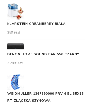
KLARSTEIN CREAMBERRY BIAŁA
259,99
zł
DENON HOME SOUND BAR 550 CZARNY
2 299,00
zł
WEIDMULLER 1267890000 PRV 4 BL 35X15
RT ZŁĄCZKA SZYNOWA