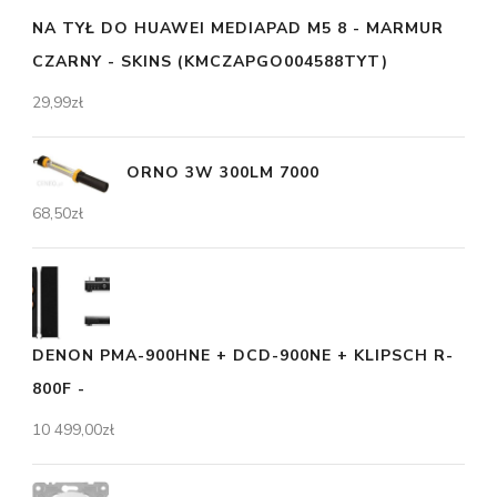
NA TYŁ DO HUAWEI MEDIAPAD M5 8 - MARMUR
CZARNY - SKINS (KMCZAPGO004588TYT)
29,99
zł
ORNO 3W 300LM 7000
68,50
zł
DENON PMA-900HNE + DCD-900NE + KLIPSCH R-
800F -
10 499,00
zł