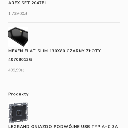
AREX.SET.2047BL
1 739,00
zł
MEXEN FLAT SLIM 130X80 CZARNY ZŁOTY
40708013G
499,99
zł
Produkty
LEGRAND GNIAZDO PODWÓJNE USB TYP A+C 3A