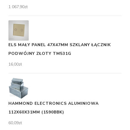
1 067,90
zł
ELS MAŁY PANEL 47X47MM SZKLANY ŁĄCZNIK
PODWÓJNY ZŁOTY TM531G
16,00
zł
HAMMOND ELECTRONICS ALUMINIOWA
112X60X31MM (1590BBK)
60,09
zł