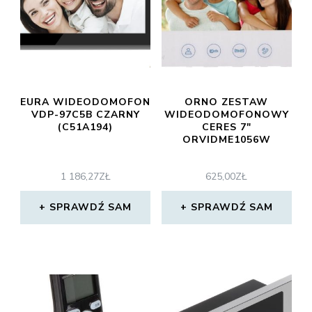
EURA WIDEODOMOFON
ORNO ZESTAW
VDP-97C5B CZARNY
WIDEODOMOFONOWY
(C51A194)
CERES 7″
ORVIDME1056W
1 186,27
ZŁ
625,00
ZŁ
SPRAWDŹ SAM
SPRAWDŹ SAM