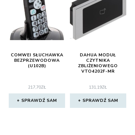
COMWEI SŁUCHAWKA
DAHUA MODUŁ
BEZPRZEWODOWA
CZYTNIKA
(U102B)
ZBLIŻENIOWEGO
VTO4202F-MR
217,70
ZŁ
131,19
ZŁ
SPRAWDŹ SAM
SPRAWDŹ SAM