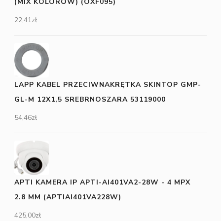
(MIX KOLORÓW) (OXF095)
22,41
zł
LAPP KABEL PRZECIWNAKRĘTKA SKINTOP GMP-
GL-M 12X1,5 SREBRNOSZARA 53119000
54,46
zł
APTI KAMERA IP APTI-AI401VA2-28W - 4 MPX
2.8 MM (APTIAI401VA228W)
425,00
zł