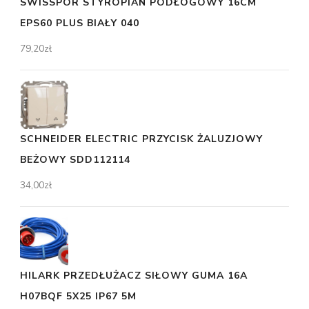
SWISSPOR STYROPIAN PODŁOGOWY 16CM
EPS60 PLUS BIAŁY 040
79,20
zł
SCHNEIDER ELECTRIC PRZYCISK ŻALUZJOWY
BEŻOWY SDD112114
34,00
zł
HILARK PRZEDŁUŻACZ SIŁOWY GUMA 16A
H07BQF 5X25 IP67 5M